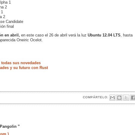
lpha 1
ha 2
 1
a 2
ase Candidate
ión final
n en abril,
en este caso el 26 de abril verá la luz
Ubuntu 12.04 LTS
, hasta
aparecida Oneiric Ocelot.
e todas sus novedades
ades y su futuro con Rust
COMPÁRTELO:
 Pangolin ”
tom )