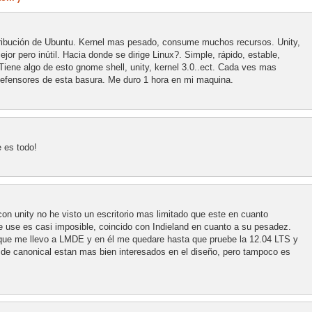
stribución de Ubuntu. Kernel mas pesado, consume muchos recursos. Unity,
jor pero inútil. Hacia donde se dirige Linux?. Simple, rápido, estable,
iene algo de esto gnome shell, unity, kernel 3.0..ect. Cada ves mas
defensores de esta basura. Me duro 1 hora en mi maquina.
 es todo!
on unity no he visto un escritorio mas limitado que este en cuanto
e use es casi imposible, coincido con Indieland en cuanto a su pesadez.
 que me llevo a LMDE y en él me quedare hasta que pruebe la 12.04 LTS y
de canonical estan mas bien interesados en el diseño, pero tampoco es