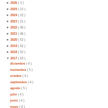
►
2026
( 3 )
►
2025
( 12 )
►
2024
( 22 )
►
2023
( 21 )
►
2022
( 36 )
►
2021
( 46 )
►
2020
( 52 )
►
2019
( 52 )
►
2018
( 52 )
▼
2017
( 53 )
diciembre
( 4 )
noviembre
( 5 )
octubre
( 4 )
septiembre
( 4 )
agosto
( 5 )
julio
( 4 )
junio
( 4 )
mayo
( 6 )