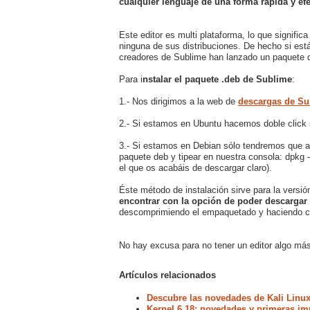
cualquier lenguaje de una forma rápida y efe
Este editor es multi plataforma, lo que signifi
ninguna de sus distribuciones. De hecho si est
creadores de Sublime han lanzado un paquete d
Para i
nstalar el paquete .deb de Sublime
:
1.- Nos dirigimos a la web de
descargas de Su
2.- Si estamos en Ubuntu hacemos doble click
3.- Si estamos en Debian sólo tendremos que ab
paquete deb y tipear en nuestra consola: dpkg 
el que os acabáis de descargar claro).
Éste método de instalación sirve para la versión
encontrar con la opción de poder descargar 
descomprimiendo el empaquetado y haciendo cl
No hay excusa para no tener un editor algo más 
Artículos relacionados
Descubre las novedades de Kali Linux
Kernel 6.18: novedades y primeras im