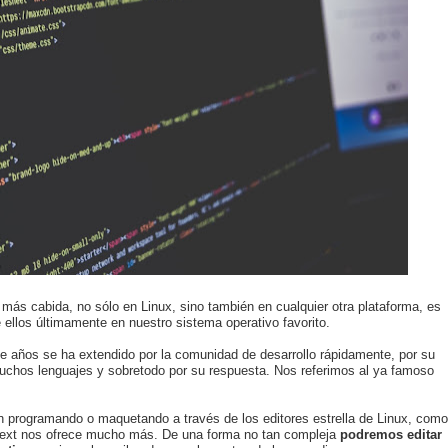
más cabida, no sólo en Linux, sino también en cualquier otra plataforma, es
 ellos últimamente en nuestro sistema operativo favorito.
 años se ha extendido por la comunidad de desarrollo rápidamente, por su
muchos lenguajes y sobretodo por su respuesta. Nos referimos al ya famoso
en programando o maquetando a través de los editores estrella de Linux, como
Text nos ofrece mucho más. De una forma no tan compleja
podremos editar