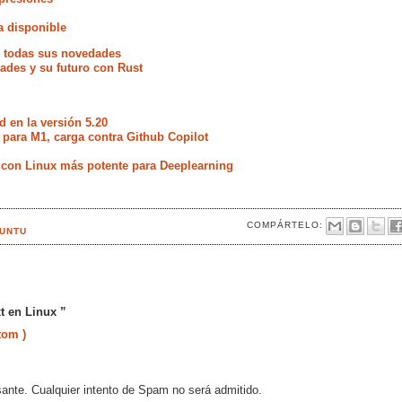
a disponible
e todas sus novedades
ades y su futuro con Rust
d en la versión 5.20
x para M1, carga contra Github Copilot
 con Linux más potente para Deeplearning
COMPÁRTELO:
UNTU
t en Linux ”
tom )
sante. Cualquier intento de Spam no será admitido.