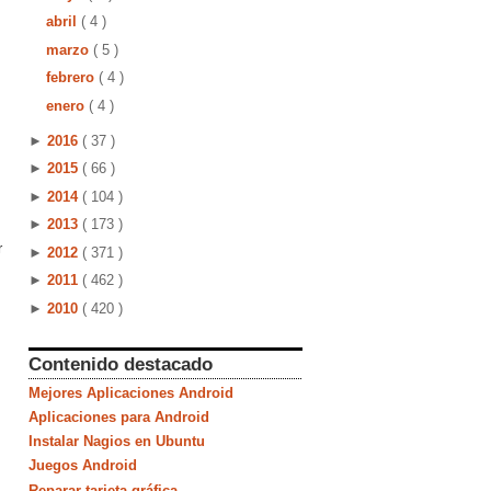
abril
( 4 )
marzo
( 5 )
febrero
( 4 )
enero
( 4 )
►
2016
( 37 )
►
2015
( 66 )
►
2014
( 104 )
►
2013
( 173 )
r
►
2012
( 371 )
►
2011
( 462 )
►
2010
( 420 )
Contenido destacado
Mejores Aplicaciones Android
Aplicaciones para Android
Instalar Nagios en Ubuntu
Juegos Android
Reparar tarjeta gráfica