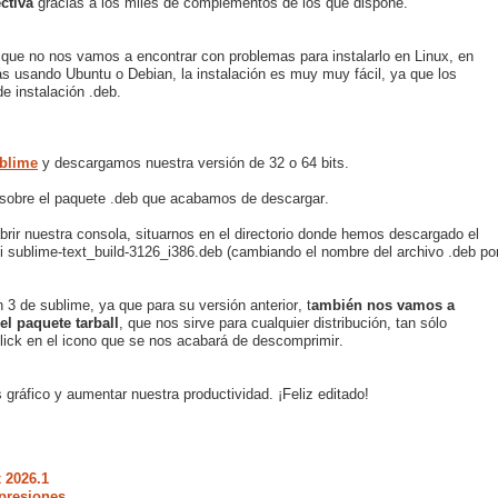
ctiva
gracias a los miles de complementos de los que dispone.
ca que no nos vamos a encontrar con problemas para instalarlo en Linux, en
ás usando Ubuntu o Debian, la instalación es muy muy fácil, ya que los
e instalación .deb.
blime
y descargamos nuestra versión de 32 o 64 bits.
 sobre el paquete .deb que acabamos de descargar.
rir nuestra consola, situarnos en el directorio donde hemos descargado el
-i sublime-text_build-3126_i386.deb (cambiando el nombre del archivo .deb po
 3 de sublime, ya que para su versión anterior, t
ambién nos vamos a
el paquete tarball
, que nos sirve para cualquier distribución, tan sólo
ick en el icono que se nos acabará de descomprimir.
gráfico y aumentar nuestra productividad. ¡Feliz editado!
 2026.1
presiones