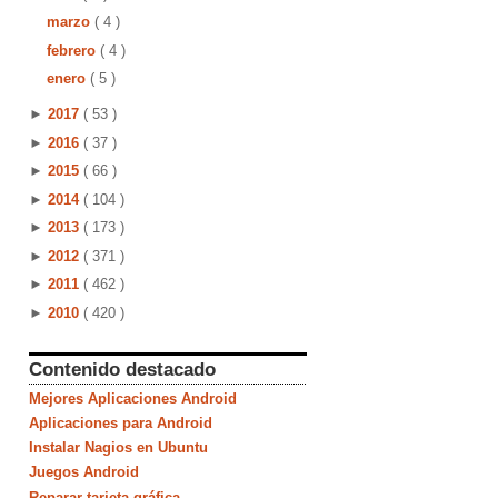
marzo
( 4 )
febrero
( 4 )
enero
( 5 )
►
2017
( 53 )
►
2016
( 37 )
►
2015
( 66 )
►
2014
( 104 )
►
2013
( 173 )
►
2012
( 371 )
►
2011
( 462 )
►
2010
( 420 )
Contenido destacado
Mejores Aplicaciones Android
Aplicaciones para Android
Instalar Nagios en Ubuntu
Juegos Android
Reparar tarjeta gráfica