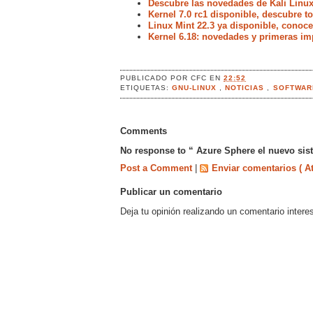
Descubre las novedades de Kali Linux
Kernel 7.0 rc1 disponible, descubre 
Linux Mint 22.3 ya disponible, conoc
Kernel 6.18: novedades y primeras im
PUBLICADO POR
CFC
EN
22:52
ETIQUETAS:
GNU-LINUX
,
NOTICIAS
,
SOFTWAR
Comments
No response to “ Azure Sphere el nuevo sis
Post a Comment
|
Enviar comentarios ( A
Publicar un comentario
Deja tu opinión realizando un comentario intere