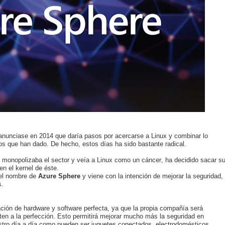
anunciase en 2014 que daría pasos por acercarse a Linux y combinar lo
s que han dado. De hecho, estos días ha sido bastante radical.
 monopolizaba el sector y veía a Linux como un cáncer, ha decidido sacar s
n el kernel de éste.
 el nombre de
Azure Sphere
y viene con la intención de mejorar la seguridad,
s.
ción de hardware y software perfecta, ya que la propia compañía será
n a la perfección. Esto permitirá mejorar mucho más la seguridad en
tro día a día como pueden ser juguetes conectados, electrodomésticos