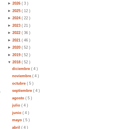
►
2026
( 3 )
►
2025
( 12 )
►
2024
( 22 )
►
2023
( 21 )
►
2022
( 36 )
►
2021
( 46 )
►
2020
( 52 )
►
2019
( 52 )
▼
2018
( 52 )
diciembre
( 4 )
noviembre
( 4 )
octubre
( 5 )
septiembre
( 4 )
u
agosto
( 5 )
julio
( 4 )
junio
( 4 )
mayo
( 5 )
abril
( 4 )