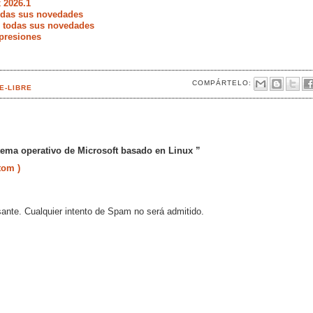
 2026.1
todas sus novedades
e todas sus novedades
presiones
COMPÁRTELO:
E-LIBRE
tema operativo de Microsoft basado en Linux ”
tom )
sante. Cualquier intento de Spam no será admitido.