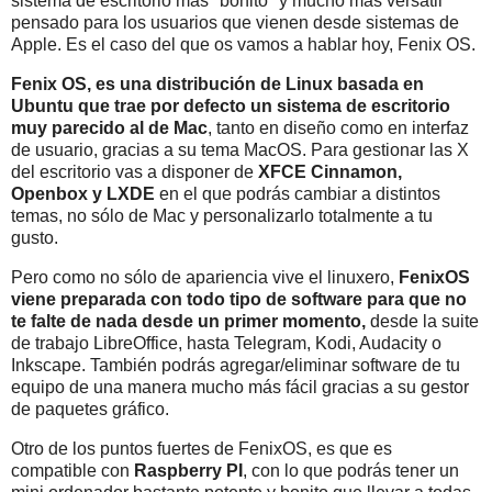
sistema de escritorio más "bonito" y mucho más versátil
pensado para los usuarios que vienen desde sistemas de
Apple. Es el caso del que os vamos a hablar hoy, Fenix OS.
Fenix OS, es una distribución de Linux basada en
Ubuntu que trae por defecto un sistema de escritorio
muy parecido al de Mac
, tanto en diseño como en interfaz
de usuario, gracias a su tema MacOS. Para gestionar las X
del escritorio vas a disponer de
XFCE Cinnamon,
Openbox y LXDE
en el que podrás cambiar a distintos
temas, no sólo de Mac y personalizarlo totalmente a tu
gusto.
Pero como no sólo de apariencia vive el linuxero,
FenixOS
viene preparada con todo tipo de software para que no
te falte de nada desde un primer momento,
desde la suite
de trabajo LibreOffice, hasta Telegram, Kodi, Audacity o
Inkscape. También podrás agregar/eliminar software de tu
equipo de una manera mucho más fácil gracias a su gestor
de paquetes gráfico.
Otro de los puntos fuertes de FenixOS, es que es
compatible con
Raspberry PI
, con lo que podrás tener un