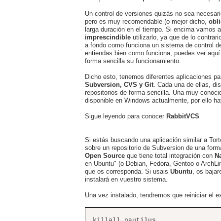
Un control de versiones quizás no sea necesari
pero es muy recomendable (o mejor dicho,
obli
larga duración en el tiempo. Si encima vamos a
imprescindible
utilizarlo, ya que de lo contrar
a fondo como funciona un sistema de control de
entiendas bien como funciona, puedes ver aqu
forma sencilla su funcionamiento.
Dicho esto, tenemos diferentes aplicaciones pa
Subversion, CVS y Git
. Cada una de ellas, di
repositorios de forma sencilla. Una muy conoci
disponible en Windows actualmente, por ello h
Sigue leyendo para conocer
RabbitVCS
Si estás buscando una aplicación similar a Tor
sobre un repositorio de Subversion de una forma
Open Source
que tiene total integración con
Na
en Ubuntu" (o Debian, Fedora, Gentoo o ArchLin
que os corresponda. Si usais
Ubuntu
, os baja
instalará en vuestro sistema.
Una vez instalado, tendremos que reiniciar el e
killall nautilus