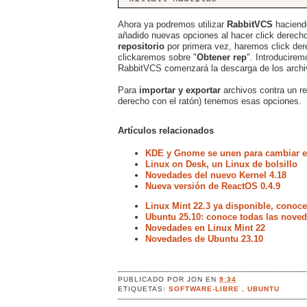
Ahora ya podremos utilizar
RabbitVCS
hacien
añadido nuevas opciones al hacer click derecho
repositorio
por primera vez, haremos click der
clickaremos sobre "
Obtener rep
". Introducirem
RabbitVCS comenzará la descarga de los archiv
Para
importar y exportar
archivos contra un re
derecho con el ratón) tenemos esas opciones.
Artículos relacionados
KDE y Gnome se unen para cambiar el
Linux on Desk, un Linux de bolsillo
Novedades del nuevo Kernel 4.18
Nueva versión de ReactOS 0.4.9
Linux Mint 22.3 ya disponible, conoc
Ubuntu 25.10: conoce todas las noved
Novedades en Linux Mint 22
Novedades de Ubuntu 23.10
PUBLICADO POR
JON
EN
9:34
ETIQUETAS:
SOFTWARE-LIBRE
,
UBUNTU