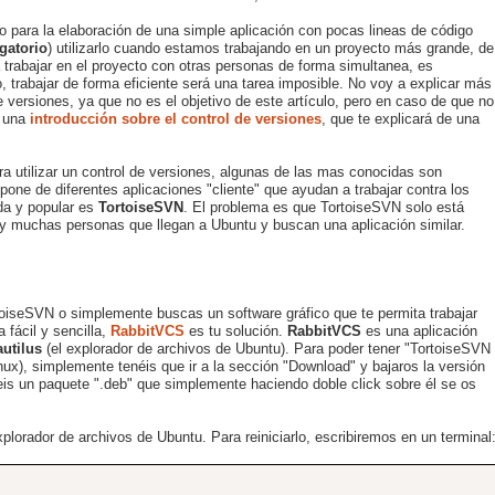
o para la elaboración de una simple aplicación con pocas lineas de código
gatorio
) utilizarlo cuando estamos trabajando en un proyecto más grande, de
 trabajar en el proyecto con otras personas de forma simultanea, es
io, trabajar de forma eficiente será una tarea imposible. No voy a explicar más
 versiones, ya que no es el objetivo de este artículo, pero en caso de que no
í una
introducción sobre el control de versiones
, que te explicará de una
ra utilizar un control de versiones, algunas de las mas conocidas son
spone de diferentes aplicaciones "cliente" que ayudan a trabajar contra los
da y popular es
TortoiseSVN
. El problema es que TortoiseSVN solo está
ay muchas personas que llegan a Ubuntu y buscan una aplicación similar.
toiseSVN o simplemente buscas un software gráfico que te permita trabajar
 fácil y sencilla,
RabbitVCS
es tu solución.
RabbitVCS
es una aplicación
utilus
(el explorador de archivos de Ubuntu). Para poder tener "TortoiseSVN
ux), simplemente tenéis que ir a la sección "Download" y bajaros la versión
reis un paquete ".deb" que simplemente haciendo doble click sobre él se os
xplorador de archivos de Ubuntu. Para reiniciarlo, escribiremos en un terminal