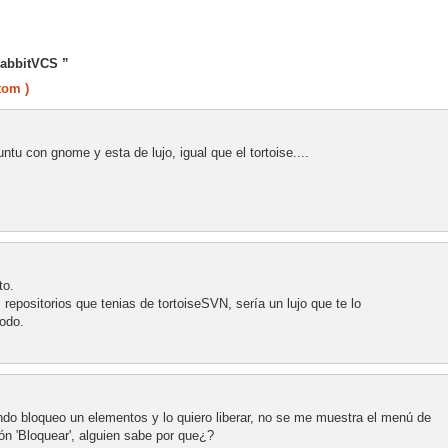
RabbitVCS ”
tom )
tu con gnome y esta de lujo, igual que el tortoise....
to.
repositorios que tenias de tortoiseSVN, sería un lujo que te lo
todo.
o bloqueo un elementos y lo quiero liberar, no se me muestra el menú de
ón 'Bloquear', alguien sabe por que¿?