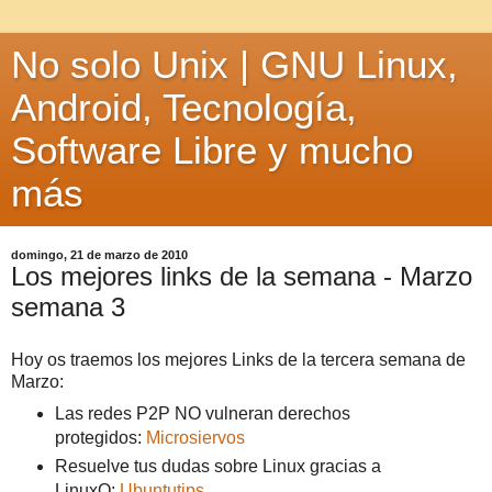
No solo Unix | GNU Linux,
Android, Tecnología,
Software Libre y mucho
más
domingo, 21 de marzo de 2010
Los mejores links de la semana - Marzo
semana 3
Hoy os traemos los mejores Links de la tercera semana de
Marzo:
Las redes P2P NO vulneran derechos
protegidos:
Microsiervos
Resuelve tus dudas sobre Linux gracias a
LinuxQ:
Ubuntutips