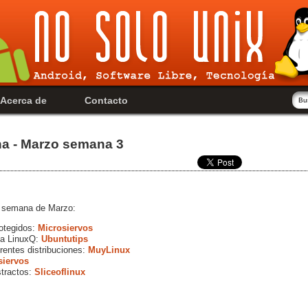
Acerca de
Contacto
na - Marzo semana 3
a semana de Marzo:
otegidos:
Microsiervos
 a LinuxQ:
Ubuntutips
rentes distribuciones:
MuyLinux
siervos
stractos:
Sliceoflinux