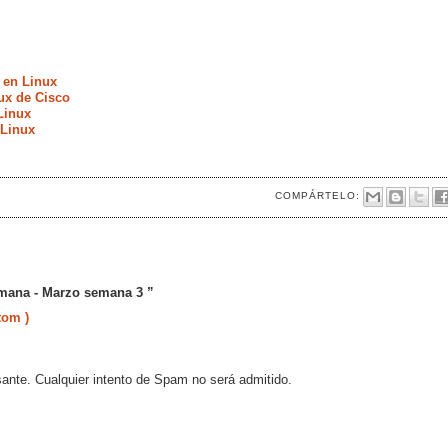
 en Linux
ux de Cisco
Linux
 Linux
COMPÁRTELO:
emana - Marzo semana 3 ”
tom )
sante. Cualquier intento de Spam no será admitido.