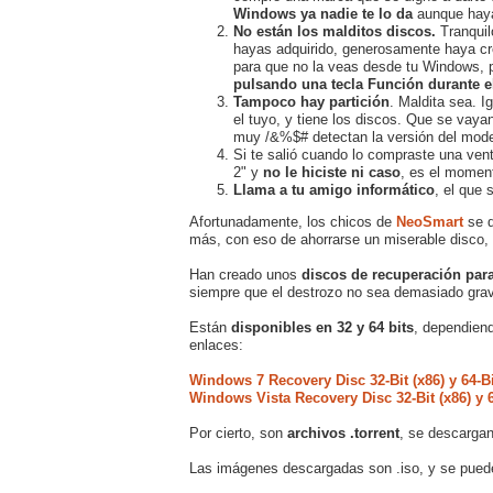
Windows ya nadie te lo da
aunque hayas
No están los malditos discos.
Tranquil
hayas adquirido, generosamente haya c
para que no la veas desde tu Windows, 
pulsando una tecla Función durante el
Tampoco hay partición
. Maldita sea. I
el tuyo, y tiene los discos. Que se vaya
muy /&%$# detectan la versión del modelo
Si te salió cuando lo compraste una ven
2" y
no le hiciste ni caso
, es el moment
Llama a tu amigo informático
, el que
Afortunadamente, los chicos de
NeoSmart
se d
más, con eso de ahorrarse un miserable disco,
Han creado unos
discos de recuperación par
siempre que el destrozo no sea demasiado gra
Están
disponibles en 32 y 64 bits
, dependien
enlaces:
Windows 7 Recovery Disc 32-Bit (x86) y 64-Bi
Windows Vista Recovery Disc 32-Bit (x86) y
Por cierto, son
archivos .torrent
, se descargan
Las imágenes descargadas son .iso, y se pue