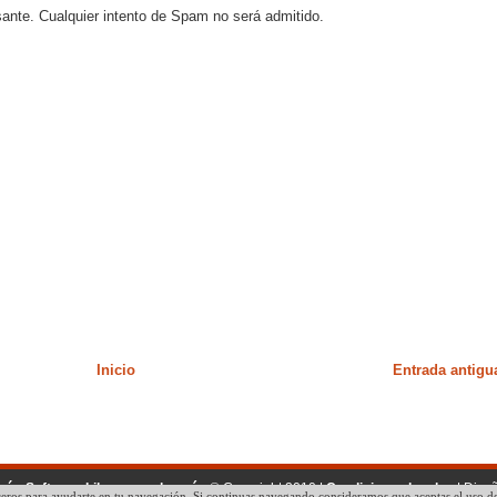
sante. Cualquier intento de Spam no será admitido.
Inicio
Entrada antigu
ogía, Software Libre y mucho más
© Copyright 2010 |
Condiciones legales
| Dise
eros para ayudarte en tu navegación. Si continuas navegando consideramos que aceptas el uso de