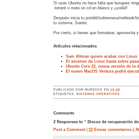
Si usas Ubuntu no hace falta que busques ningú
.torrent o mete un cd en blanco y ¡¡voilà!!
Después inicia tu portátil/sobremesa/netbook/lo
tu sistema. Suerte.
Por cierto, si tienes que formatear, aprovecha 
Artículos relacionados
Sam Altman quiere acabar con Linux
El ascenso de Linux hasta sobre pasa
Ubuntu Core 22, nueva versión de la d
El nuevo MacOS Ventura podrá ejecut
PUBLICADO POR
MURDOCK
EN
13:48
ETIQUETAS:
SISTEMAS OPERATIVOS
Comments
2 Responses to “ Discos de recuperación d
Post a Comment
|
Enviar comentarios ( A