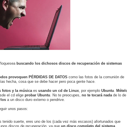
k/loquesea
buscando los dichosos discos de recuperación de sistemas
étodos provoquen PÉRDIDAS DE DATOS
como las fotos de la comunión de
enías hecha, cosa que se debe hacer pero poca gente hace.
s fotos y la música
es
usando un cd de Linux
, por ejemplo
Ubuntu
.
Métel
sde el cd elige
probar Ubuntu
. No te preocupes,
no te tocará nada
de lo de
rlos
a un disco duro externo o pendrive.
eguir unos pasos:
s tenido suerte, eres uno de los (cada vez más escasos) afortunados que
unos discos de recuperación, ya que
un disco completo del sistema