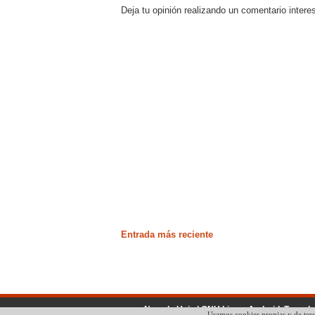
Deja tu opinión realizando un comentario intere
Entrada más reciente
No solo Unix | GNU Linux, Android, Tecnol
Usamos cookies propias y de terc