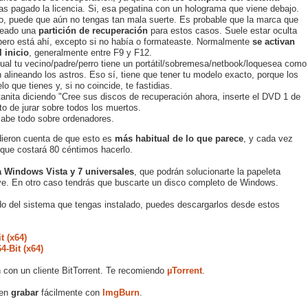
 pagado la licencia. Si, esa pegatina con un holograma que viene debajo.
o, puede que aún no tengas tan mala suerte. Es probable que la marca que
reado una
partición de recuperación
para estos casos. Suele estar oculta
pero está ahí, excepto si no había o formateaste. Normalmente
se activan
 inicio
, generalmente entre F9 y F12.
gual tu vecino/padre/perro tiene un portátil/sobremesa/netbook/loquesea como
n alineando los astros. Eso sí, tiene que tener tu modelo exacto, porque los
 que tienes y, si no coincide, te fastidias.
tanita diciendo "Cree sus discos de recuperación ahora, inserte el DVD 1 de
o de jurar sobre todos los muertos.
 sabe todo sobre ordenadores.
ieron cuenta de que esto es
más habitual de lo que parece
, y cada vez
 que costará 80 céntimos hacerlo.
a Windows Vista y 7 universales
, que podrán solucionarte la papeleta
ve. En otro caso tendrás que buscarte un disco completo de Windows.
do del sistema que tengas instalado, puedes descargarlos desde estos
t (x64)
64-Bit (x64)
 con un cliente BitTorrent. Te recomiendo
µTorrent
.
den
grabar
fácilmente con
ImgBurn
.