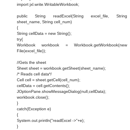
import jxl.write.WritableWorkbook;
public String readExcel(String excel_file, String
sheet_name, String cell_num)
{
String cellData = new String();
try{
Workbook workbook = Workbook.getWorkbook(new
File(excel_file));
//Gets the sheet
Sheet sheet = workbook.getSheet(sheet_name);
/* Reads cell data*/
Cell cell = sheet.getCell(cell_num);
cellData = cell.getContents();
JOptionPane.showMessageDialog(null,cellData);
workbook.close();
}
catch(Exception e)
{
System.out.println("readExcel ->"+e);
}