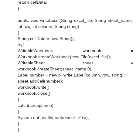
return cellData;
}
public void writeExcel(String excel_file, String sheet_name,
int row, int column, String string)
{
String cellData = new String();
try{
WritableWorkbook workbook =
Workbook.createWorkbook(new File(excel_file));
WritableSheet sheet =
workbook.createSheet(sheet_name,0);
Label number = new jxl.write.Label(column, row, string);
sheet.addCell(number);
workbook.write();
workbook.close();
}
catch(Exception e)
{
System.out.println("writeExcel ->"+e);
}
}