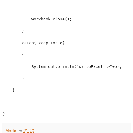
workbook.close();
}
catch(Exception e)
{
System.out.println("writeExcel ->"+e);
}
}
}
Marta
en
21:20