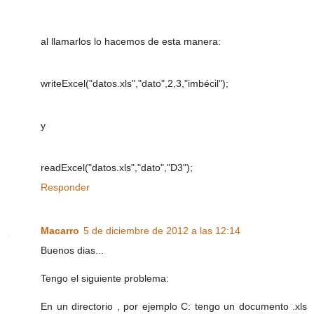
al llamarlos lo hacemos de esta manera:
writeExcel("datos.xls","dato",2,3,"imbécil");
y
readExcel("datos.xls","dato","D3");
Responder
Macarro
5 de diciembre de 2012 a las 12:14
Buenos dias...
Tengo el siguiente problema:
En un directorio , por ejemplo C: tengo un documento .xls