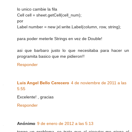
lo unico cambie la fila
Cell cell = sheet.getCell(cell_num);
por
Label number = new jxl.write.Label(column, row, string);
para poder meterle Strings en vez de Double!
asi que barbaro justo lo que necesitaba para hacer un
programita basico que me pidieron!!
Responder
Luis Angel Bello Cerecero
4 de noviembre de 2011 a las
5:55
Excelente! , gracias
Responder
Anónimo
9 de enero de 2012 a las 5:13
tengo un problema, se trata que al ejecutar me niega el