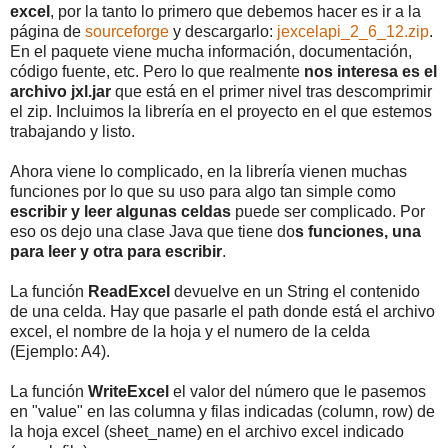
excel
, por la tanto lo primero que debemos hacer es ir a la
página de
sourceforge
y descargarlo:
jexcelapi_2_6_12.zip
.
En el paquete viene mucha información, documentación,
código fuente, etc. Pero lo que realmente
nos interesa es el
archivo jxl.jar
que está en el primer nivel tras descomprimir
el zip. Incluimos la librería en el proyecto en el que estemos
trabajando y listo.
Ahora viene lo complicado, en la librería vienen muchas
funciones por lo que su uso para algo tan simple como
escribir y leer algunas celdas
puede ser complicado. Por
eso os dejo una clase Java que tiene do
s funciones, una
para leer y otra para escribir
.
La función
ReadExcel
devuelve en un String el contenido
de una celda. Hay que pasarle el path donde está el archivo
excel, el nombre de la hoja y el numero de la celda
(Ejemplo: A4).
La función
WriteExcel
el valor del número que le pasemos
en "value" en las columna y filas indicadas (column, row) de
la hoja excel (sheet_name) en el archivo excel indicado