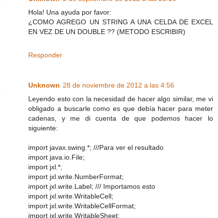
Hola! Una ayuda por favor:
¿COMO AGREGO UN STRING A UNA CELDA DE EXCEL
EN VEZ DE UN DOUBLE ?? (METODO ESCRIBIR)
Responder
Unknown
28 de noviembre de 2012 a las 4:56
Leyendo esto con la necesidad de hacer algo similar, me vi
obligado a buscarle como es que debía hacer para meter
cadenas, y me di cuenta de que podemos hacer lo
siguiente:
import javax.swing.*; ///Para ver el resultado
import java.io.File;
import jxl.*;
import jxl.write.NumberFormat;
import jxl.write.Label; /// Importamos esto
import jxl.write.WritableCell;
import jxl.write.WritableCellFormat;
import jxl.write.WritableSheet;