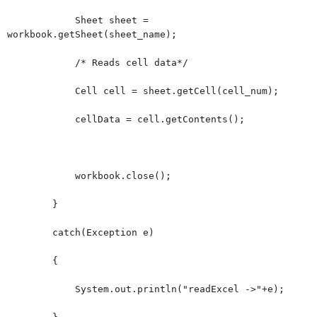
Sheet sheet =
workbook.getSheet(sheet_name);
/* Reads cell data*/
Cell cell = sheet.getCell(cell_num);
cellData = cell.getContents();
workbook.close();
}
catch(Exception e)
{
System.out.println("readExcel ->"+e);