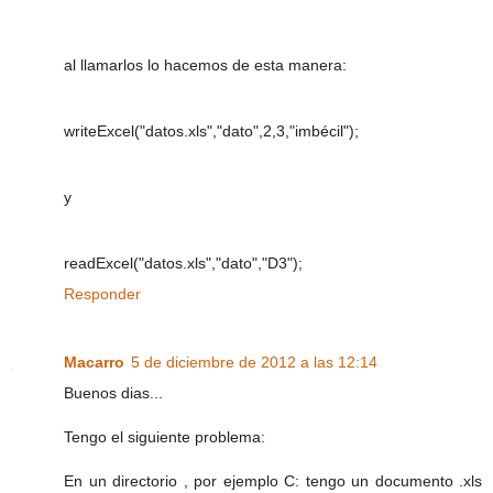
al llamarlos lo hacemos de esta manera:
writeExcel("datos.xls","dato",2,3,"imbécil");
y
readExcel("datos.xls","dato","D3");
Responder
Macarro
5 de diciembre de 2012 a las 12:14
Buenos dias...
Tengo el siguiente problema:
En un directorio , por ejemplo C: tengo un documento .xls