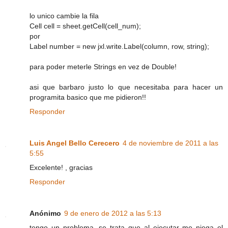
lo unico cambie la fila
Cell cell = sheet.getCell(cell_num);
por
Label number = new jxl.write.Label(column, row, string);
para poder meterle Strings en vez de Double!
asi que barbaro justo lo que necesitaba para hacer un
programita basico que me pidieron!!
Responder
Luis Angel Bello Cerecero
4 de noviembre de 2011 a las
5:55
Excelente! , gracias
Responder
Anónimo
9 de enero de 2012 a las 5:13
tengo un problema, se trata que al ejecutar me niega el