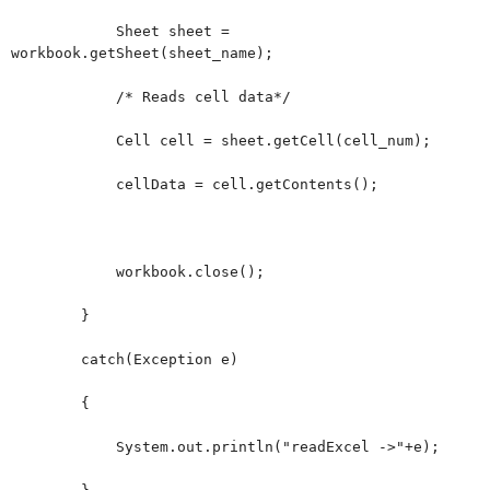
Sheet sheet =
workbook.getSheet(sheet_name);
/* Reads cell data*/
Cell cell = sheet.getCell(cell_num);
cellData = cell.getContents();
workbook.close();
}
catch(Exception e)
{
System.out.println("readExcel ->"+e);