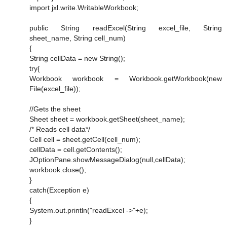
import jxl.write.WritableWorkbook;
public String readExcel(String excel_file, String
sheet_name, String cell_num)
{
String cellData = new String();
try{
Workbook workbook = Workbook.getWorkbook(new
File(excel_file));
//Gets the sheet
Sheet sheet = workbook.getSheet(sheet_name);
/* Reads cell data*/
Cell cell = sheet.getCell(cell_num);
cellData = cell.getContents();
JOptionPane.showMessageDialog(null,cellData);
workbook.close();
}
catch(Exception e)
{
System.out.println("readExcel ->"+e);
}