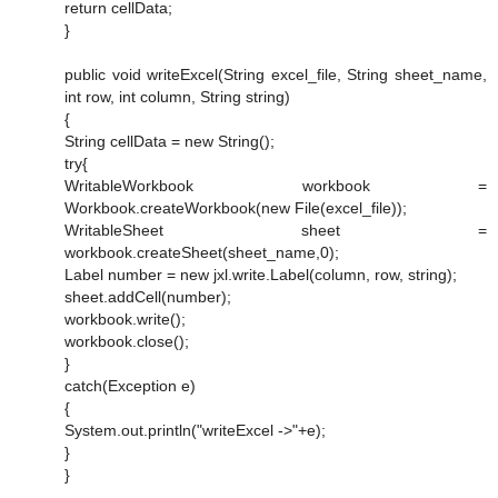
return cellData;
}
public void writeExcel(String excel_file, String sheet_name,
int row, int column, String string)
{
String cellData = new String();
try{
WritableWorkbook workbook =
Workbook.createWorkbook(new File(excel_file));
WritableSheet sheet =
workbook.createSheet(sheet_name,0);
Label number = new jxl.write.Label(column, row, string);
sheet.addCell(number);
workbook.write();
workbook.close();
}
catch(Exception e)
{
System.out.println("writeExcel ->"+e);
}
}