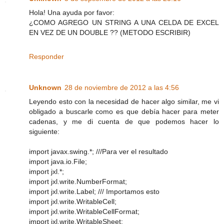
Hola! Una ayuda por favor:
¿COMO AGREGO UN STRING A UNA CELDA DE EXCEL
EN VEZ DE UN DOUBLE ?? (METODO ESCRIBIR)
Responder
Unknown
28 de noviembre de 2012 a las 4:56
Leyendo esto con la necesidad de hacer algo similar, me vi
obligado a buscarle como es que debía hacer para meter
cadenas, y me di cuenta de que podemos hacer lo
siguiente:
import javax.swing.*; ///Para ver el resultado
import java.io.File;
import jxl.*;
import jxl.write.NumberFormat;
import jxl.write.Label; /// Importamos esto
import jxl.write.WritableCell;
import jxl.write.WritableCellFormat;
import jxl.write.WritableSheet;