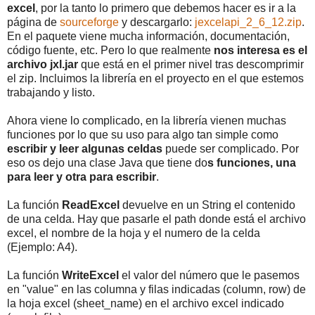
excel
, por la tanto lo primero que debemos hacer es ir a la
página de
sourceforge
y descargarlo:
jexcelapi_2_6_12.zip
.
En el paquete viene mucha información, documentación,
código fuente, etc. Pero lo que realmente
nos interesa es el
archivo jxl.jar
que está en el primer nivel tras descomprimir
el zip. Incluimos la librería en el proyecto en el que estemos
trabajando y listo.
Ahora viene lo complicado, en la librería vienen muchas
funciones por lo que su uso para algo tan simple como
escribir y leer algunas celdas
puede ser complicado. Por
eso os dejo una clase Java que tiene do
s funciones, una
para leer y otra para escribir
.
La función
ReadExcel
devuelve en un String el contenido
de una celda. Hay que pasarle el path donde está el archivo
excel, el nombre de la hoja y el numero de la celda
(Ejemplo: A4).
La función
WriteExcel
el valor del número que le pasemos
en "value" en las columna y filas indicadas (column, row) de
la hoja excel (sheet_name) en el archivo excel indicado