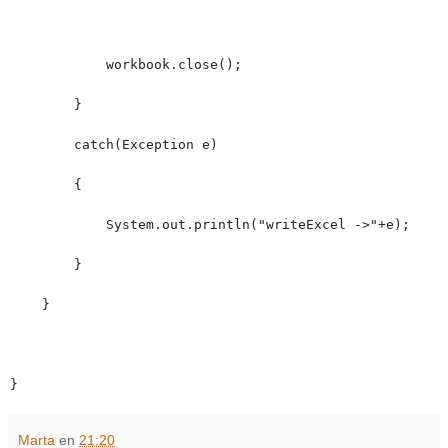
workbook.close();
}
catch(Exception e)
{
System.out.println("writeExcel ->"+e);
}
}
}
Marta
en
21:20