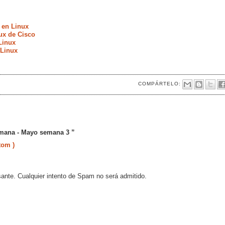
 en Linux
ux de Cisco
Linux
 Linux
COMPÁRTELO:
emana - Mayo semana 3 ”
tom )
sante. Cualquier intento de Spam no será admitido.