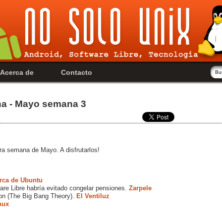
Acerca de
Contacto
na - Mayo semana 3
ra semana de Mayo. A disfrutarlos!
rca de Ubuntu
are Libre habría evitado congelar pensiones.
Zarpele
don (The Big Bang Theory).
El Ventiluz
nux