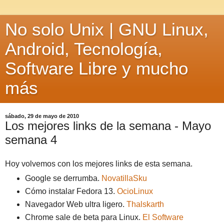
No solo Unix | GNU Linux,
Android, Tecnología,
Software Libre y mucho
más
sábado, 29 de mayo de 2010
Los mejores links de la semana - Mayo
semana 4
Hoy volvemos con los mejores links de esta semana.
Google se derrumba.
NovatillaSku
Cómo instalar Fedora 13.
OcioLinux
Navegador Web ultra ligero.
Thalskarth
Chrome sale de beta para Linux.
El Software