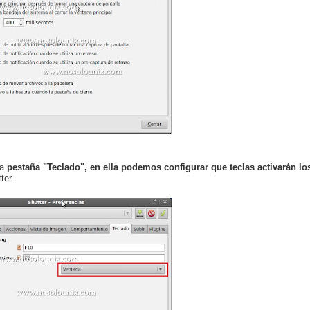
la
pestaña "Teclado", en ella podemos configurar que teclas activarán lo
ter.