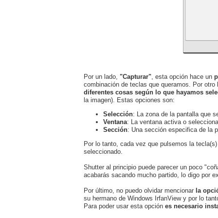
Por un lado,
"Capturar"
, esta opción hace un
p
combinación de teclas que queramos. Por otro l
diferentes cosas según lo que hayamos sel
la imagen). Estas opciones son:
Selección
: La zona de la pantalla que 
Ventana
: La ventana activa o seleccion
Sección
: Una sección especifica de la p
Por lo tanto, cada vez que pulsemos la tecla(s
seleccionado.
Shutter al principio puede parecer un poco "coñ
acabarás sacando mucho partido, lo digo por ex
Por último, no puedo olvidar mencionar
la opci
su hermano de Windows IrfanView y por lo tanto
Para poder usar esta opción
es necesario inst