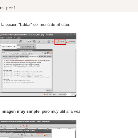
as-perl
la opción "Editar" del menú de Shutter.
e imagen muy simple
, pero muy útil a la vez.