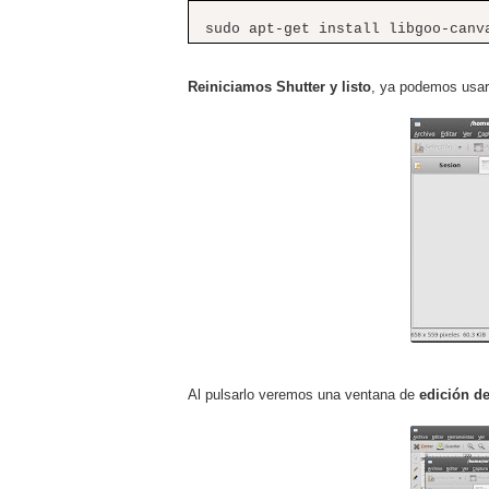
sudo apt-get install libgoo-canv
Reiniciamos Shutter y listo
, ya podemos usar 
Al pulsarlo veremos una ventana de
edición d