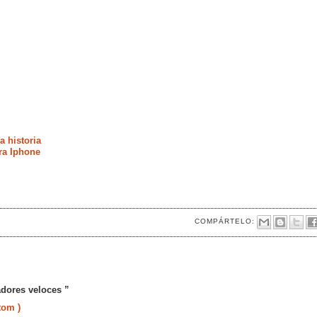
a historia
ra Iphone
COMPÁRTELO:
dores veloces ”
tom )