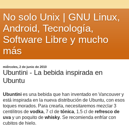
No solo Unix | GNU Linux,
Android, Tecnología,
Software Libre y mucho
más
miércoles, 2 de junio de 2010
Ubuntini - La bebida inspirada en
Ubuntu
Ubuntini
es una bebida que han inventado en Vancouver y
está inspirada en la nueva distribución de Ubuntu, con esos
toques morados. Para crearla, necesitaremos mezclar 3
centilitros de
vodka
, 7 cl de
tónica
, 1.5 cl de
refresco de
uva
y un poquito de
whisky
. Se recomienda enfríar con
cubitos de hielo.