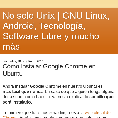
No solo Unix | GNU Linux,
Android, Tecnología,
Software Libre y mucho
más
miércoles, 28 de julio de 2010
Cómo instalar Google Chrome en
Ubuntu
Ahora instalar
Google Chrome
en nuestro Ubuntu es
más fácil que nunca
. En caso de que alguien tenga alguna
duda sobre cómo hacerlo, vamos a explicar lo
sencillo que
será instalarlo
.
Lo primero que haremos será dirigirnos a la
web oficial de
Chrome
. Aquí, simplemente tendremos que pulsar sobre