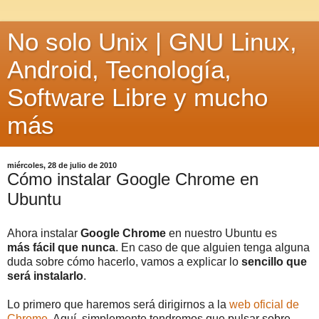
No solo Unix | GNU Linux,
Android, Tecnología,
Software Libre y mucho
más
miércoles, 28 de julio de 2010
Cómo instalar Google Chrome en
Ubuntu
Ahora instalar
Google Chrome
en nuestro Ubuntu es
más fácil que nunca
. En caso de que alguien tenga alguna
duda sobre cómo hacerlo, vamos a explicar lo
sencillo que
será instalarlo
.
Lo primero que haremos será dirigirnos a la
web oficial de
Chrome
. Aquí, simplemente tendremos que pulsar sobre