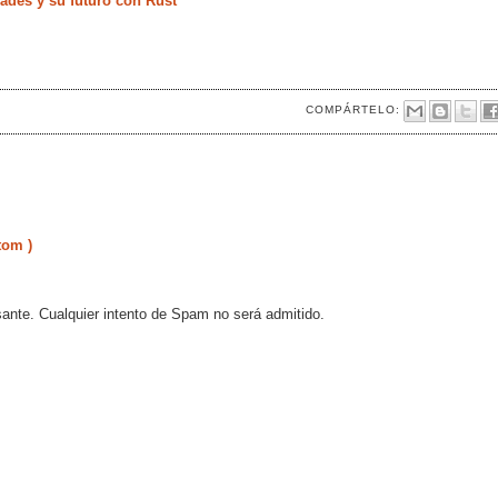
ades y su futuro con Rust
COMPÁRTELO:
tom )
sante. Cualquier intento de Spam no será admitido.