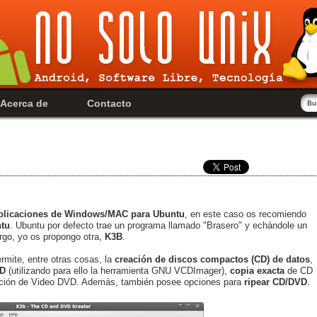
Acerca de
Contacto
 aplicaciones de Windows/MAC para Ubuntu
, en este caso os recomiendo
ntu
. Ubuntu por defecto trae un programa llamado "Brasero" y echándole un
rgo, yo os propongo otra,
K3B
.
rmite, entre otras cosas, la
creación de discos compactos (CD) de datos
,
CD
(utilizando para ello la herramienta GNU VCDImager),
copia exacta
de CD
eación de Video DVD. Además, también posee opciones para
ripear CD/DVD
.