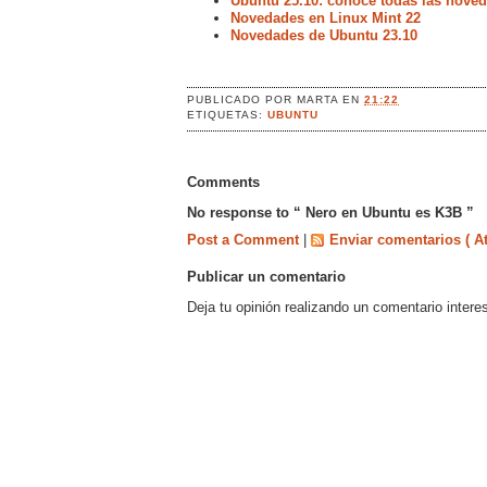
Ubuntu 25.10: conoce todas las noved
Novedades en Linux Mint 22
Novedades de Ubuntu 23.10
PUBLICADO POR
MARTA
EN
21:22
ETIQUETAS:
UBUNTU
Comments
No response to “ Nero en Ubuntu es K3B ”
Post a Comment
|
Enviar comentarios ( A
Publicar un comentario
Deja tu opinión realizando un comentario intere