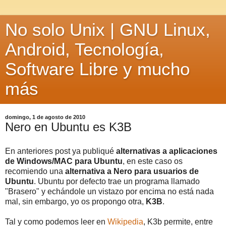
No solo Unix | GNU Linux,
Android, Tecnología,
Software Libre y mucho
más
domingo, 1 de agosto de 2010
Nero en Ubuntu es K3B
En anteriores post ya publiqué
alternativas a aplicaciones
de Windows/MAC para Ubuntu
, en este caso os
recomiendo una
alternativa a Nero para usuarios de
Ubuntu
. Ubuntu por defecto trae un programa llamado
"Brasero" y echándole un vistazo por encima no está nada
mal, sin embargo, yo os propongo otra,
K3B
.
Tal y como podemos leer en
Wikipedia
, K3b permite, entre