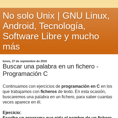
No solo Unix | GNU Linux,
Android, Tecnología,
Software Libre y mucho
más
lunes, 27 de septiembre de 2010
Buscar una palabra en un fichero -
Programación C
Continuamos con ejercicios de
programación en C
en los
que trabajamos con
ficheros
de texto. En esta ocasión,
buscaremos una palabra en un fichero, para saber cuantas
veces aparece en él.
Ejercicio:
Escribe un programa que pida el nombre de un fichero.