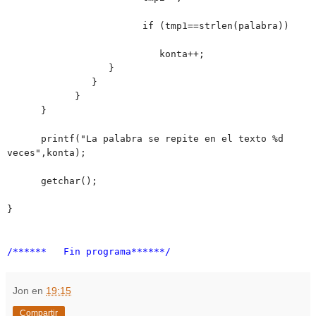
if (tmp1==strlen(palabra))
konta++;
}
}
}
}
printf("La palabra se repite en el texto %d
veces",konta);
getchar();
}
/****** Fin programa******/
Jon
en
19:15
Compartir