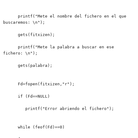
printf("Mete el nombre del fichero en el que
buscaremos: \n");
gets(fitxizen);
printf("Mete la palabra a buscar en ese
fichero: \n");
gets(palabra);
Fd=fopen(fitxizen,"r");
if (Fd==NULL)
printf("Error abriendo el fichero");
while (feof(Fd)==0)