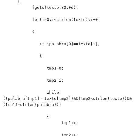
{
fgets(texto,80,Fd);
for(i=0;i<strlen(texto);i++)
{
if (palabra[0]==texto[i])
{
tmp1=0;
tmp2=i;
while
((palabra[tmp1]==texto[tmp2])&&(tmp2<strlen(texto))&&
(tmp1!=strlen(palabra)))
{
tmp1++;
tmp2++;