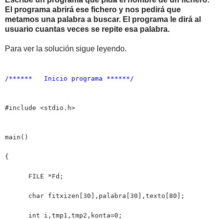
El programa abrirá ese fichero y nos pedirá que
metamos una palabra a buscar. El programa le dirá al
usuario cuantas veces se repite esa palabra.
Para ver la solución sigue leyendo.
/****** Inicio programa ******/
#include <stdio.h>
main()
{
FILE *Fd;
char fitxizen[30],palabra[30],texto[80];
int i,tmp1,tmp2,konta=0;