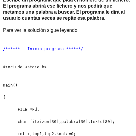
El programa abrirá ese fichero y nos pedirá que
metamos una palabra a buscar. El programa le dirá al
usuario cuantas veces se repite esa palabra.
Para ver la solución sigue leyendo.
/****** Inicio programa ******/
#include <stdio.h>
main()
{
FILE *Fd;
char fitxizen[30],palabra[30],texto[80];
int i,tmp1,tmp2,konta=0;