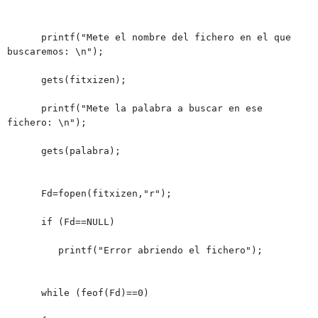
printf("Mete el nombre del fichero en el que
buscaremos: \n");
gets(fitxizen);
printf("Mete la palabra a buscar en ese
fichero: \n");
gets(palabra);
Fd=fopen(fitxizen,"r");
if (Fd==NULL)
printf("Error abriendo el fichero");
while (feof(Fd)==0)