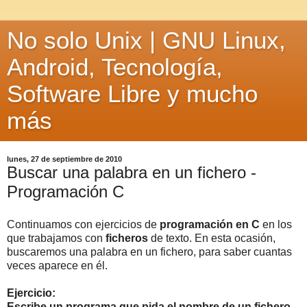
No solo Unix | GNU Linux,
Android, Tecnología,
Software Libre y mucho
más
lunes, 27 de septiembre de 2010
Buscar una palabra en un fichero -
Programación C
Continuamos con ejercicios de
programación en C
en los
que trabajamos con
ficheros
de texto. En esta ocasión,
buscaremos una palabra en un fichero, para saber cuantas
veces aparece en él.
Ejercicio:
Escribe un programa que pida el nombre de un fichero.