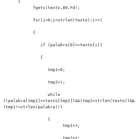
{
fgets(texto,80,Fd);
for(i=0;i<strlen(texto);i++)
{
if (palabra[0]==texto[i])
{
tmp1=0;
tmp2=i;
while
((palabra[tmp1]==texto[tmp2])&&(tmp2<strlen(texto))&&
(tmp1!=strlen(palabra)))
{
tmp1++;
tmp2++;