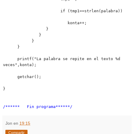
if (tmp1==strlen(palabra))
konta++;
}
}
}
}
printf("La palabra se repite en el texto %d
veces",konta);
getchar();
}
/****** Fin programa******/
Jon
en
19:15
Compartir