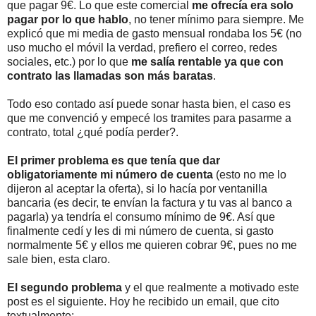
que pagar 9€. Lo que este comercial
me ofrecía era solo
pagar por lo que hablo
, no tener mínimo para siempre. Me
explicó que mi media de gasto mensual rondaba los 5€ (no
uso mucho el móvil la verdad, prefiero el correo, redes
sociales, etc.) por lo que
me salía rentable ya que con
contrato las llamadas son más baratas
.
Todo eso contado así puede sonar hasta bien, el caso es
que me convenció y empecé los tramites para pasarme a
contrato, total ¿qué podía perder?.
El primer problema es que tenía que dar
obligatoriamente mi número de cuenta
(esto no me lo
dijeron al aceptar la oferta), si lo hacía por ventanilla
bancaria (es decir, te envían la factura y tu vas al banco a
pagarla) ya tendría el consumo mínimo de 9€. Así que
finalmente cedí y les di mi número de cuenta, si gasto
normalmente 5€ y ellos me quieren cobrar 9€, pues no me
sale bien, esta claro.
El segundo problema
y el que realmente a motivado este
post es el siguiente. Hoy he recibido un email, que cito
textualmente: