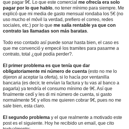
que pagar 9€. Lo que este comercial
me ofrecía era solo
pagar por lo que hablo
, no tener mínimo para siempre. Me
explicó que mi media de gasto mensual rondaba los 5€ (no
uso mucho el móvil la verdad, prefiero el correo, redes
sociales, etc.) por lo que
me salía rentable ya que con
contrato las llamadas son más baratas
.
Todo eso contado así puede sonar hasta bien, el caso es
que me convenció y empecé los tramites para pasarme a
contrato, total ¿qué podía perder?.
El primer problema es que tenía que dar
obligatoriamente mi número de cuenta
(esto no me lo
dijeron al aceptar la oferta), si lo hacía por ventanilla
bancaria (es decir, te envían la factura y tu vas al banco a
pagarla) ya tendría el consumo mínimo de 9€. Así que
finalmente cedí y les di mi número de cuenta, si gasto
normalmente 5€ y ellos me quieren cobrar 9€, pues no me
sale bien, esta claro.
El segundo problema
y el que realmente a motivado este
post es el siguiente. Hoy he recibido un email, que cito
textualmente: