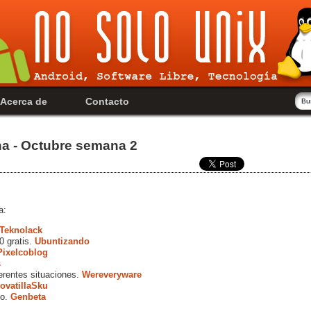
Acerca de
Contacto
na - Octubre semana 2
a:
Teknolack
0 gratis.
Ubuntizando
Pixelcoblog
s
erentes situaciones.
Wereveryware
ovatillaSku
ño.
Genbeta