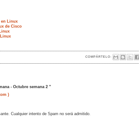
 en Linux
ux de Cisco
Linux
 Linux
COMPÁRTELO:
emana - Octubre semana 2 ”
tom )
sante. Cualquier intento de Spam no será admitido.