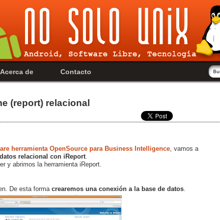
Acerca de
Contacto
e (report) relacional
are herramienta OpenSource para Business Intelligence
, vamos a
datos relacional con iReport
.
 y abrimos la herramienta iReport.
gen. De esta forma
crearemos una conexión a la base de datos
.