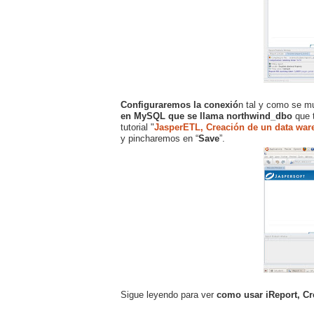
Configuraremos la conexió
n tal y como se m
en MySQL que se llama northwind_dbo
que t
tutorial "
JasperETL, Creación de un data wa
y pincharemos en “
Save
”.
Sigue leyendo para ver
como usar iReport, Cre