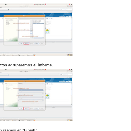
tos agruparemos el informe.
, pulsamos en "
Finish"
.