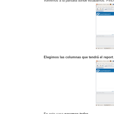
Volvemos a la pantalla donde estábamos. Pinc
Elegimos las columnas que tendrá el report
En este caso
pasamos todas
.