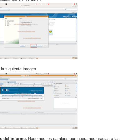
 la siguiente imagen.
s del informe.
Hacemos los cambios que queramos gracias a las