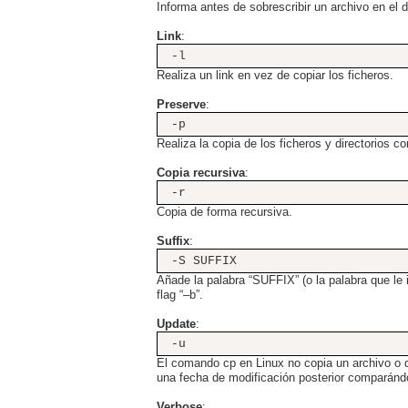
Informa antes de sobrescribir un archivo en el d
Link
:
-l
Realiza un link en vez de copiar los ficheros.
Preserve
:
-p
Realiza la copia de los ficheros y directorios c
Copia recursiva
:
-r
Copia de forma recursiva.
Suffix
:
-S SUFFIX
Añade la palabra “SUFFIX” (o la palabra que l
flag “–b”.
Update
:
-u
El comando cp en Linux no copia un archivo o di
una fecha de modificación posterior comparándo
Verbose
: