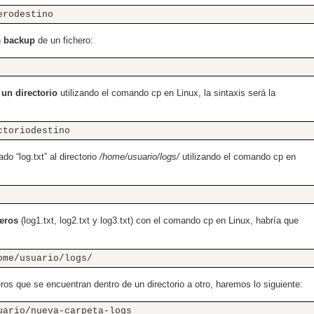
erodestino
n
backup
de un fichero:
 un directorio
utilizando el comando cp en Linux, la sintaxis será la
ctoriodestino
o “log.txt” al directorio
/home/usuario/logs/
utilizando el comando cp en
heros
(log1.txt, log2.txt y log3.txt) con el comando cp en Linux, habría que
ome/usuario/logs/
os que se encuentran dentro de un directorio a otro, haremos lo siguiente:
uario/nueva-carpeta-logs