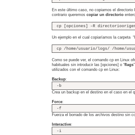
En este último caso, no copiamos el directorio 
contrario queremos
copiar un directorio
entero
cp [opciones] –R directorioorige
Un ejemplo en el cual copiaríamos la carpeta “l
cp /home/usuario/logs/ /home/usu
Como se puede ver, el comando cp en Linux of
habituales sin introducir las [opciones] o “
flags
utilizados con el comando cp en Linux:
Backup
:
-b
Crea un backup en el destino en el caso en el 
Force
:
-f
Fuerza el borrado de los archivos destino sin co
Interactive
:
-i