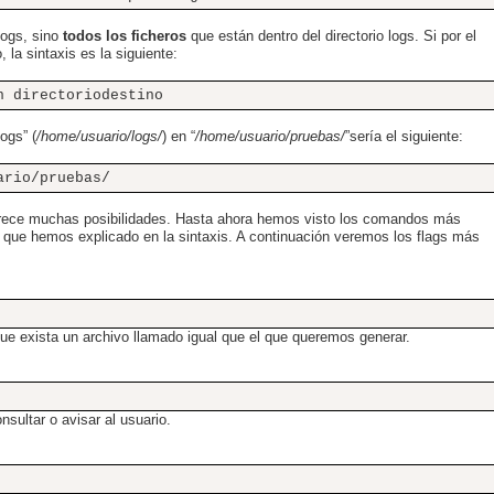
logs, sino
todos los ficheros
que están dentro del directorio logs. Si por el
, la sintaxis es la siguiente:
n directoriodestino
ogs” (
/home/usuario/logs/
) en “
/home/usuario/pruebas/
”sería el siguiente:
ario/pruebas/
rece muchas posibilidades. Hasta ahora hemos visto los comandos más
” que hemos explicado en la sintaxis. A continuación veremos los flags más
que exista un archivo llamado igual que el que queremos generar.
nsultar o avisar al usuario.