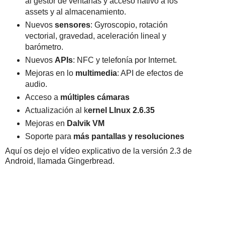
al gestor de ventanas y acceso nativo a los
assets y al almacenamiento.
Nuevos
sensores
: Gyroscopio, rotación
vectorial, gravedad, aceleración lineal y
barómetro.
Nuevos
APIs
: NFC y telefonía por Internet.
Mejoras en lo
multimedia
: API de efectos de
audio.
Acceso a
múltiples cámaras
Actualización al k
ernel LInux 2.6.35
Mejoras en
Dalvik VM
Soporte para
más pantallas y resoluciones
Aquí os dejo el vídeo explicativo de la versión 2.3 de
Android, llamada Gingerbread.