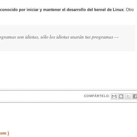
 conocido por iniciar y mantener el desarrollo del kernel de Linux
. Otro
rogramas son idiotas, sólo los idiotas usarán tus programas —
COMPÁRTELO:
tom )