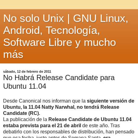
No solo Unix | GNU Linux,
Android, Tecnología,
Software Libre y mucho
más
sábado, 12 de febrero de 2011
No Habrá Release Candidate para
Ubuntu 11.04
Desde Canonical nos informan que la
siguiente versión de
Ubuntu, la 11.04 Natty Narwhal, no tendrá Release
Candidate (RC).
La publicación de la
Release Candidate de Ubuntu 11.04
estaba prevista para el 21 de abril
de este año. Tras
debatirlo con los responsables de distribución, han pensado
que esa fecha, justo antes de Semana Santa,
era