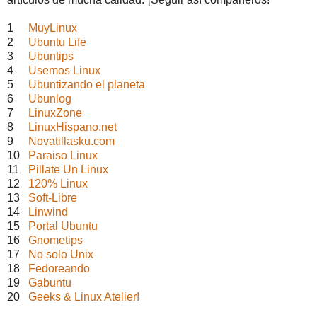
1
MuyLinux
2
Ubuntu Life
3
Ubuntips
4
Usemos Linux
5
Ubuntizando el planeta
6
Ubunlog
7
LinuxZone
8
LinuxHispano.net
9
Novatillasku.com
10
Paraiso Linux
11
Pillate Un Linux
12
120% Linux
13
Soft-Libre
14
Linwind
15
Portal Ubuntu
16
Gnometips
17
No solo Unix
18
Fedoreando
19
Gabuntu
20
Geeks & Linux Atelier!