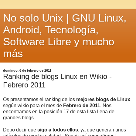
No solo Unix | GNU Linux,
Android, Tecnología,
Software Libre y mucho
más
domingo, 6 de febrero de 2011
Ranking de blogs Linux en Wikio -
Febrero 2011
Os presentamos el ranking de los
mejores blogs de Linux
según wikio para el mes de
Febrero de 2011
. Nos
encontramos en la posición 17 de esta lista llena de
grandes blogs.
Debo decir que
sigo a todos ellos
, ya que generan unos
artículos de mucha calidad. ¡Seguir así compañeros!