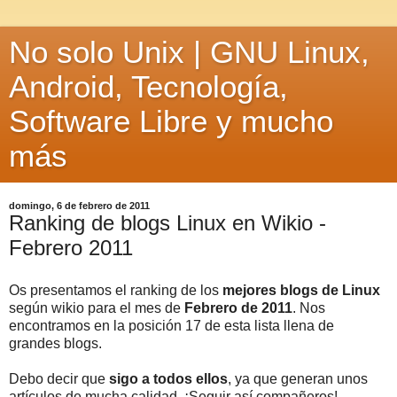
No solo Unix | GNU Linux,
Android, Tecnología,
Software Libre y mucho
más
domingo, 6 de febrero de 2011
Ranking de blogs Linux en Wikio -
Febrero 2011
Os presentamos el ranking de los
mejores blogs de Linux
según wikio para el mes de
Febrero de 2011
. Nos
encontramos en la posición 17 de esta lista llena de
grandes blogs.
Debo decir que
sigo a todos ellos
, ya que generan unos
artículos de mucha calidad. ¡Seguir así compañeros!