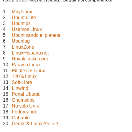
1
MuyLinux
2
Ubuntu Life
3
Ubuntips
4
Usemos Linux
5
Ubuntizando el planeta
6
Ubunlog
7
LinuxZone
8
LinuxHispano.net
9
Novatillasku.com
10
Paraiso Linux
11
Pillate Un Linux
12
120% Linux
13
Soft-Libre
14
Linwind
15
Portal Ubuntu
16
Gnometips
17
No solo Unix
18
Fedoreando
19
Gabuntu
20
Geeks & Linux Atelier!