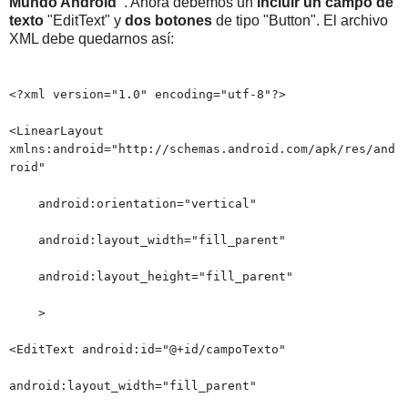
Mundo Android"
. Ahora debemos un
incluir un campo de
texto
"EditText" y
dos botones
de tipo "Button". El archivo
XML debe quedarnos así:
<?xml version="1.0" encoding="utf-8"?>
<LinearLayout
xmlns:android="http://schemas.android.com/apk/res/and
roid"
android:orientation="vertical"
android:layout_width="fill_parent"
android:layout_height="fill_parent"
>
<EditText android:id="@+id/campoTexto"
android:layout_width="fill_parent"