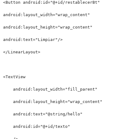
<Button android:id="@+id/restablecerBt"
android:layout_width="wrap_content"
android:layout_height="wrap_content"
android:text="Limpiar"/>
</LinearLayout>
<TextView
android:layout_width="fill_parent"
android:layout_height="wrap_content"
android:text="@string/hello"
android:id="@+id/texto"
/>