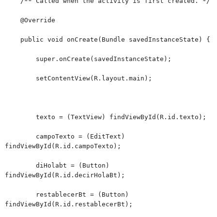
/** Called when the activity is first created. */
@Override
public void onCreate(Bundle savedInstanceState) {
super.onCreate(savedInstanceState);
setContentView(R.layout.main);
texto = (TextView) findViewById(R.id.texto);
campoTexto = (EditText)
findViewById(R.id.campoTexto);
diHolabt = (Button)
findViewById(R.id.decirHolaBt);
restablecerBt = (Button)
findViewById(R.id.restablecerBt);