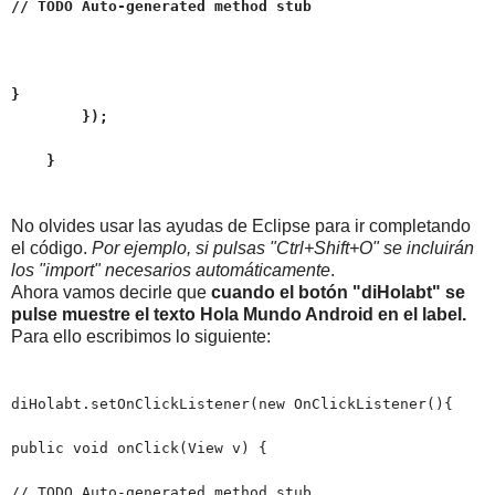
// TODO Auto-generated method stub
}
});
}
No olvides usar las ayudas de Eclipse para ir completando
el código.
Por ejemplo, si pulsas "Ctrl+Shift+O" se incluirán
los "import" necesarios automáticamente
.
Ahora vamos decirle que
cuando el botón "diHolabt" se
pulse muestre el texto Hola Mundo Android en el label.
Para ello escribimos lo siguiente:
diHolabt.setOnClickListener(new OnClickListener(){
public void onClick(View v) {
// TODO Auto-generated method stub