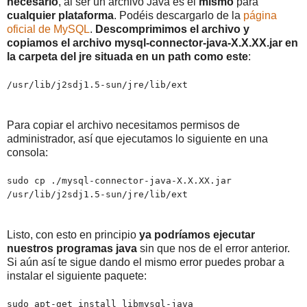
necesario
, al ser un archivo Java es el
mismo
para
cualquier plataforma
. Podéis descargarlo de la
página
oficial de MySQL
.
Descomprimimos el archivo y
copiamos el archivo mysql-connector-java-X.X.XX.jar en
la carpeta del jre situada en un path como este
:
/usr/lib/j2sdj1.5-sun/jre/lib/ext
Para copiar el archivo necesitamos permisos de
administrador, así que ejecutamos lo siguiente en una
consola:
sudo cp ./mysql-connector-java-X.X.XX.jar
/usr/lib/j2sdj1.5-sun/jre/lib/ext
Listo, con esto en principio
ya podríamos ejecutar
nuestros programas java
sin que nos de el error anterior.
Si aún así te sigue dando el mismo error puedes probar a
instalar el siguiente paquete:
sudo apt-get install libmysql-java