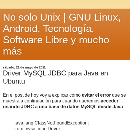
No solo Unix | GNU Linux,
Android, Tecnología,
Software Libre y mucho
más
sábado, 21 de mayo de 2011
Driver MySQL JDBC para Java en
Ubuntu
En el post de hoy voy a explicar como
evitar el error
que se
muestra a continuación para cuando queremos
acceder
usando JDBC a una base de datos MySQL desde Java
.
java.lang.ClassNotFoundException:
com.mysql.jdbc.Driver