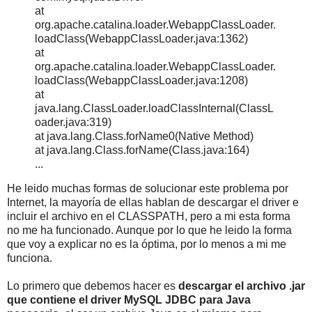
at
org.apache.catalina.loader.WebappClassLoader.
loadClass(WebappClassLoader.java:1362)
at
org.apache.catalina.loader.WebappClassLoader.
loadClass(WebappClassLoader.java:1208)
at
java.lang.ClassLoader.loadClassInternal(ClassL
oader.java:319)
at java.lang.Class.forName0(Native Method)
at java.lang.Class.forName(Class.java:164)
...
He leido muchas formas de solucionar este problema por
Internet, la mayoría de ellas hablan de descargar el driver e
incluir el archivo en el CLASSPATH, pero a mi esta forma
no me ha funcionado. Aunque por lo que he leido la forma
que voy a explicar no es la óptima, por lo menos a mi me
funciona.
Lo primero que debemos hacer es
descargar el archivo .jar
que contiene el driver MySQL JDBC para Java