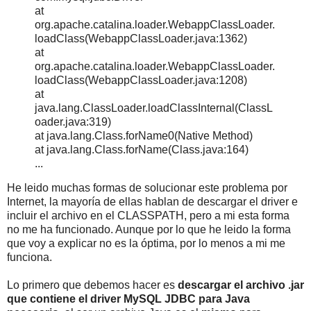
at
org.apache.catalina.loader.WebappClassLoader.
loadClass(WebappClassLoader.java:1362)
at
org.apache.catalina.loader.WebappClassLoader.
loadClass(WebappClassLoader.java:1208)
at
java.lang.ClassLoader.loadClassInternal(ClassL
oader.java:319)
at java.lang.Class.forName0(Native Method)
at java.lang.Class.forName(Class.java:164)
...
He leido muchas formas de solucionar este problema por
Internet, la mayoría de ellas hablan de descargar el driver e
incluir el archivo en el CLASSPATH, pero a mi esta forma
no me ha funcionado. Aunque por lo que he leido la forma
que voy a explicar no es la óptima, por lo menos a mi me
funciona.
Lo primero que debemos hacer es
descargar el archivo .jar
que contiene el driver MySQL JDBC para Java