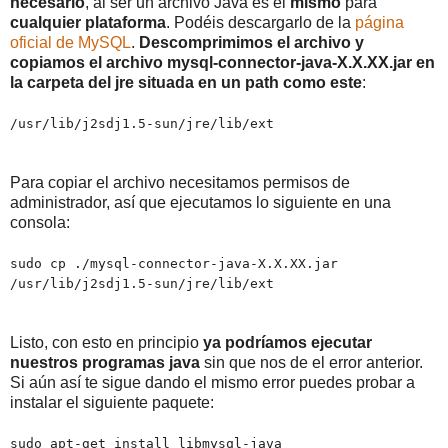
necesario
, al ser un archivo Java es el
mismo
para
cualquier plataforma
. Podéis descargarlo de la
página
oficial de MySQL
.
Descomprimimos el archivo y
copiamos el archivo mysql-connector-java-X.X.XX.jar en
la carpeta del jre situada en un path como este
:
/usr/lib/j2sdj1.5-sun/jre/lib/ext
Para copiar el archivo necesitamos permisos de
administrador, así que ejecutamos lo siguiente en una
consola:
sudo cp ./mysql-connector-java-X.X.XX.jar
/usr/lib/j2sdj1.5-sun/jre/lib/ext
Listo, con esto en principio
ya podríamos ejecutar
nuestros programas java
sin que nos de el error anterior.
Si aún así te sigue dando el mismo error puedes probar a
instalar el siguiente paquete:
sudo apt-get install libmysql-java