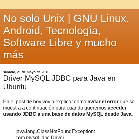
No solo Unix | GNU Linux,
Android, Tecnología,
Software Libre y mucho
más
sábado, 21 de mayo de 2011
Driver MySQL JDBC para Java en
Ubuntu
En el post de hoy voy a explicar como
evitar el error
que se
muestra a continuación para cuando queremos
acceder
usando JDBC a una base de datos MySQL desde Java
.
java.lang.ClassNotFoundException:
com.mysql.jdbc.Driver