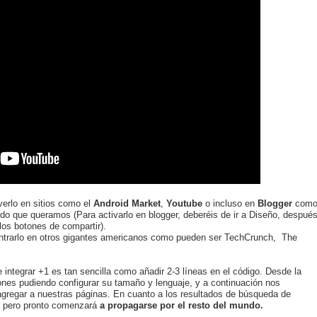
erlo en sitios como el
Android Market
,
Youtube
o incluso en
Blogger
com
ido que queramos (Para activarlo en blogger, deberéis de ir a Diseño, despué
los botones de compartir).
ontrarlo en otros gigantes americanos como pueden ser TechCrunch, The
integrar +1 es tan sencilla como añadir 2-3 líneas en el código. Desde la
tones pudiendo configurar su tamaño y lenguaje, y a continuación nos
agregar a nuestras páginas. En cuanto a los resultados de búsqueda de
 pero pronto comenzará
a propagarse por el resto del mundo.