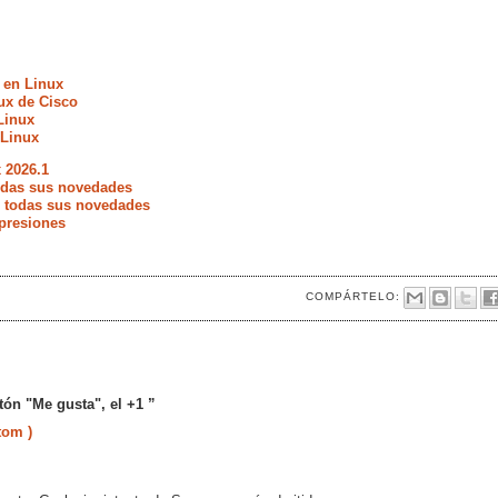
 en Linux
ux de Cisco
Linux
 Linux
 2026.1
todas sus novedades
e todas sus novedades
presiones
COMPÁRTELO:
ón "Me gusta", el +1 ”
tom )