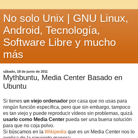
No solo Unix | GNU Linux,
Android, Tecnología,
Software Libre y mucho
más
sábado, 18 de junio de 2011
Mythbuntu, Media Center Basado en
Ubuntu
Si tienes
un viejo ordenador
por casa que no usas para
ningún función especifica, pero que sin embargo, tampoco
es tan viejo y puede reproducir vídeos sin problemas, quizá
usarlo como Media Center
pueda ser una buena solución
para que no coja polvo.
Si búscamos en la
Wikipedia
que es un Media Center nos lo
explica de la siguiente manera: