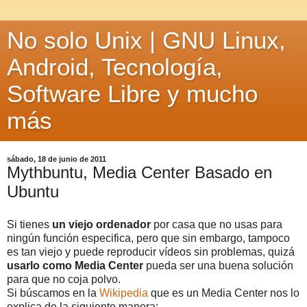
No solo Unix | GNU Linux,
Android, Tecnología,
Software Libre y mucho
más
sábado, 18 de junio de 2011
Mythbuntu, Media Center Basado en
Ubuntu
Si tienes
un viejo ordenador
por casa que no usas para
ningún función especifica, pero que sin embargo, tampoco
es tan viejo y puede reproducir vídeos sin problemas, quizá
usarlo como Media Center
pueda ser una buena solución
para que no coja polvo.
Si búscamos en la
Wikipedia
que es un Media Center nos lo
explica de la siguiente manera: