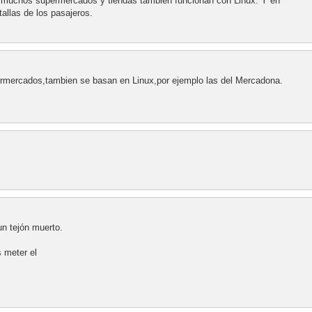
e muchos supermercados y tiendas también funcionan con Linux. Y en
allas de los pasajeros.
ermercados,tambien se basan en Linux,por ejemplo las del Mercadona.
un tejón muerto.
 meter el