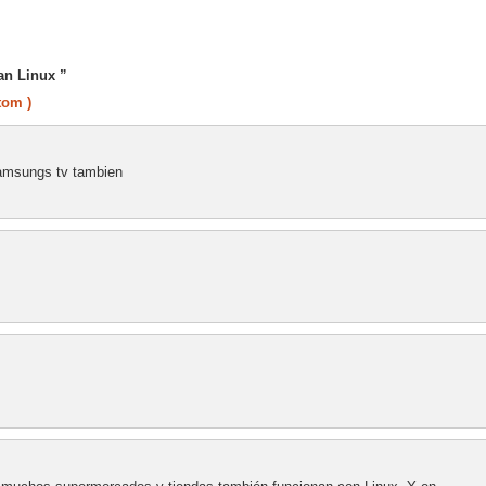
an Linux ”
tom )
 samsungs tv tambien