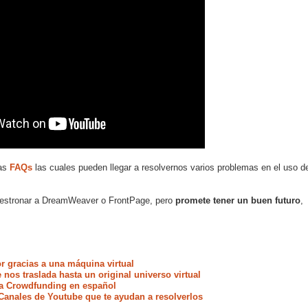
nas
FAQs
las cuales pueden llegar a resolvernos varios problemas en el uso d
 destronar a DreamWeaver o FrontPage, pero
promete tener un buen futuro
,
 gracias a una máquina virtual
 nos traslada hasta un original universo virtual
a Crowdfunding en español
anales de Youtube que te ayudan a resolverlos