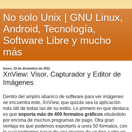
No solo Unix | GNU Linux,
Android, Tecnología,
Software Libre y mucho
más
lunes, 19 de diciembre de 2011
XnView: Visor, Capturador y Editor de
Imágenes
Dentro del amplio abanico de software para ver imágenes
se encuentra este, XnView, que quizás sea la aplicación
más útil de todas las de su estilo. Lo primero en que destaca
es que
soporta más de 400 formatos gráficos
situándolo
por encima de muchos programas de pago. Otra gran
ventaja es que podemos exportarlo a unos 50 formatos, con
lo cual podremos pasar de una imagen de un tipo a otro en