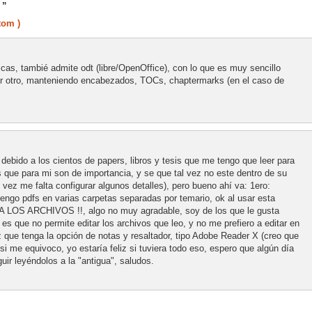
 ”
tom )
as, tambié admite odt (libre/OpenOffice), con lo que es muy sencillo
ier otro, manteniendo encabezados, TOCs, chaptermarks (en el caso de
, debido a los cientos de papers, libros y tesis que me tengo que leer para
os que para mi son de importancia, y se que tal vez no este dentro de su
 vez me falta configurar algunos detalles), pero bueno ahí va: 1ero:
engo pdfs en varias carpetas separadas por temario, ok al usar esta
CA LOS ARCHIVOS !!, algo no muy agradable, soy de los que le gusta
, es que no permite editar los archivos que leo, y no me prefiero a editar en
 que tenga la opción de notas y resaltador, tipo Adobe Reader X (creo que
i me equivoco, yo estaría feliz si tuviera todo eso, espero que algún día
uir leyéndolos a la "antigua", saludos.