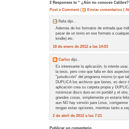
2 Responses to “ ¿Aún no conoces Calibre?
Post a Comment
|
Enviar comentarios ( A
Rafa dijo...
Además de los formatos de entrada que indic
pasar de un texto en ese formato a cualqu
kindle) etc.
18 de enero de 2012 a las 14:03
Carlos
dijo...
Es interesante la aplicación, lo intente usar
la tesis, pero creo que falla en dos aspect
"jurisdicción" del programa mismo (o que tal
DUPLICA los archivos que tienes, es decir t
aplicación crea su carpeta propia y DUPLI
minimizar disco duro en mi portátil y el otro
grandes cosas, simplemente yo estaría feliz
aun NO hay versión para Linux, corriganme s
tengan estas opciones, mientras tanto a seg
2 de abril de 2012 a las 7:21
Publicar un comentario