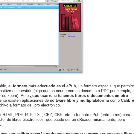
able,
el formato más adecuado es el ePub
, un formato especial que permite
dispositivo en cuestión (algo que no ocurre con un documento PDF por ejemplo,
er es zoom). Pero
¿qué ocurre si tenemos libros o documentos en otro
nte existen aplicaciones de
software libre y multiplataforma
como
Calibre
chivo a formato de libro electrónico.
s
HTML, PDF, RTF, TXT, CBZ, CBR, etc. a formato ePub (entre otros) para
tor de libros electrónicos, que puede ser un eReader mismamente, pero
.
o que
con calibre además podremos gestionar y organizar nuestros libro