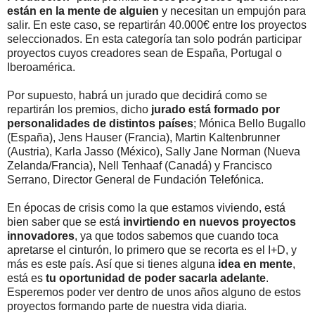
están en la mente de alguien
y necesitan un empujón para
salir. En este caso, se repartirán 40.000€ entre los proyectos
seleccionados. En esta categoría tan solo podrán participar
proyectos cuyos creadores sean de España, Portugal o
Iberoamérica.
Por supuesto, habrá un jurado que decidirá como se
repartirán los premios, dicho
jurado está formado por
personalidades de distintos países
; Mónica Bello Bugallo
(España), Jens Hauser (Francia), Martin Kaltenbrunner
(Austria), Karla Jasso (México), Sally Jane Norman (Nueva
Zelanda/Francia), Nell Tenhaaf (Canadá) y Francisco
Serrano, Director General de Fundación Telefónica.
En épocas de crisis como la que estamos viviendo, está
bien saber que se está
invirtiendo en nuevos proyectos
innovadores
, ya que todos sabemos que cuando toca
apretarse el cinturón, lo primero que se recorta es el I+D, y
más es este país. Así que si tienes alguna
idea en mente
,
está es
tu oportunidad de poder sacarla adelante
.
Esperemos poder ver dentro de unos años alguno de estos
proyectos formando parte de nuestra vida diaria.