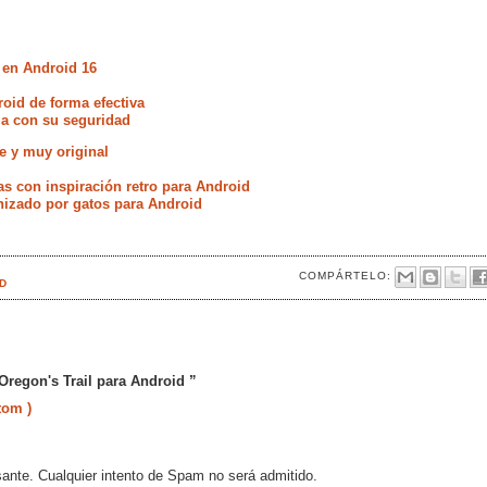
 en Android 16
oid de forma efectiva
ia con su seguridad
le y muy original
s con inspiración retro para Android
onizado por gatos para Android
COMPÁRTELO:
D
Oregon's Trail para Android ”
tom )
sante. Cualquier intento de Spam no será admitido.