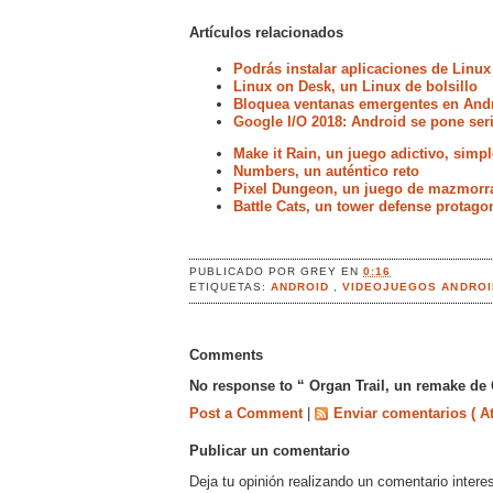
Artículos relacionados
Podrás instalar aplicaciones de Linux
Linux on Desk, un Linux de bolsillo
Bloquea ventanas emergentes en Andr
Google I/O 2018: Android se pone ser
Make it Rain, un juego adictivo, simp
Numbers, un auténtico reto
Pixel Dungeon, un juego de mazmorra
Battle Cats, un tower defense protag
PUBLICADO POR
GREY
EN
0:16
ETIQUETAS:
ANDROID
,
VIDEOJUEGOS ANDROI
Comments
No response to “ Organ Trail, un remake de 
Post a Comment
|
Enviar comentarios ( A
Publicar un comentario
Deja tu opinión realizando un comentario intere