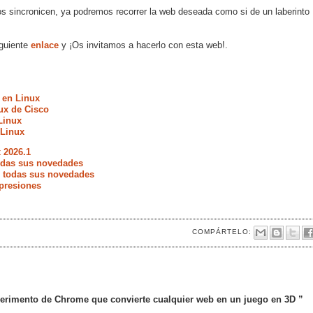
os sincronicen, ya podremos recorrer la web deseada como si de un laberinto
iguiente
enlace
y ¡Os invitamos a hacerlo con esta web!.
 en Linux
ux de Cisco
Linux
 Linux
 2026.1
todas sus novedades
e todas sus novedades
presiones
COMPÁRTELO:
perimento de Chrome que convierte cualquier web en un juego en 3D ”