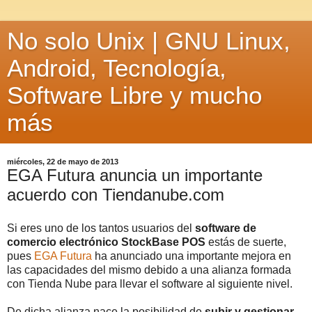
No solo Unix | GNU Linux,
Android, Tecnología,
Software Libre y mucho
más
miércoles, 22 de mayo de 2013
EGA Futura anuncia un importante
acuerdo con Tiendanube.com
Si eres uno de los tantos usuarios del
software de
comercio electrónico StockBase POS
estás de suerte,
pues
EGA Futura
ha anunciado una importante mejora en
las capacidades del mismo debido a una alianza formada
con Tienda Nube para llevar el software al siguiente nivel.
De dicha alianza nace la posibilidad de
subir y gestionar