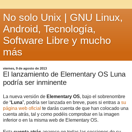
No solo Unix | GNU Linux,
Android, Tecnología,
Software Libre y mucho
más
viernes, 9 de agosto de 2013
El lanzamiento de Elementary OS Luna
podría ser inminente
La nueva versión de
Elementary OS
, bajo el sobrenombre
de “
Luna
”, podría ser lanzada en breve, pues si entras a
su
página web oficial
te darás cuenta de que han colocado una
cuenta atrás, tal y como podéis comprobar en la imagen
inferior o en la misma web de Elementary OS.
Esta
cuenta atrás
aparece en todas las secciones de su