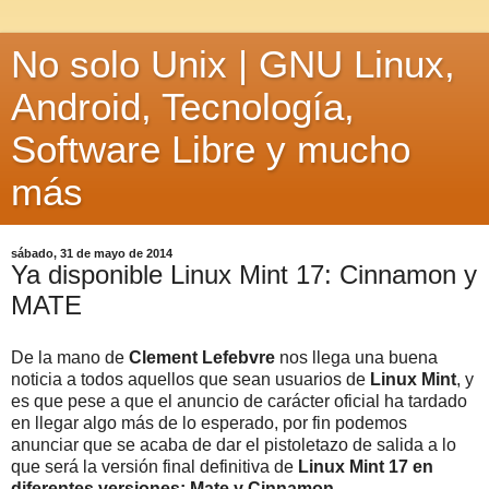
No solo Unix | GNU Linux,
Android, Tecnología,
Software Libre y mucho
más
sábado, 31 de mayo de 2014
Ya disponible Linux Mint 17: Cinnamon y
MATE
De la mano de
Clement Lefebvre
nos llega una buena
noticia a todos aquellos que sean usuarios de
Linux Mint
, y
es que pese a que el anuncio de carácter oficial ha tardado
en llegar algo más de lo esperado, por fin podemos
anunciar que se acaba de dar el pistoletazo de salida a lo
que será la versión final definitiva de
Linux Mint 17 en
diferentes versiones:
Mate y Cinnamon
.