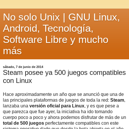
No solo Unix | GNU Linux,
Android, Tecnología,
Software Libre y mucho
más
sábado, 7 de junio de 2014
Steam posee ya 500 juegos compatibles
con Linux
Hace aproximadamente un año que se anunció que una de
las principales plataformas de juegos de toda la red:
Steam
,
lanzaba una
versión oficial para Linux
, y es que pese a
que parezca que fue ayer, la iniciativa ha ido tomando
cuerpo poco a poco y ahora podemos disfrutar de más de un
total de 500 juegos
perfectamente compatibles con este
sistema operativo dado que desde la beta abierta en el año