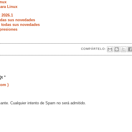
inux
ara Linux
 2026.1
todas sus novedades
e todas sus novedades
presiones
COMPÁRTELO:
Qt ”
tom )
sante. Cualquier intento de Spam no será admitido.