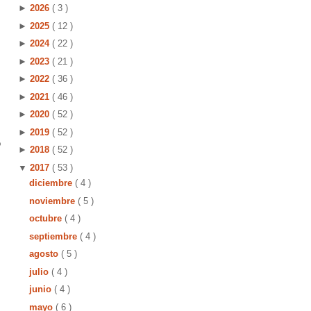
►
2026
( 3 )
►
2025
( 12 )
►
2024
( 22 )
►
2023
( 21 )
►
2022
( 36 )
►
2021
( 46 )
►
2020
( 52 )
►
2019
( 52 )
o
►
2018
( 52 )
▼
2017
( 53 )
diciembre
( 4 )
noviembre
( 5 )
octubre
( 4 )
septiembre
( 4 )
agosto
( 5 )
julio
( 4 )
junio
( 4 )
mayo
( 6 )