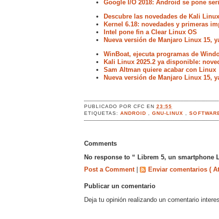
Google I/O 2018: Android se pone ser
Descubre las novedades de Kali Linux
Kernel 6.18: novedades y primeras im
Intel pone fin a Clear Linux OS
Nueva versión de Manjaro Linux 15, y
WinBoat, ejecuta programas de Windo
Kali Linux 2025.2 ya disponible: nove
Sam Altman quiere acabar con Linux
Nueva versión de Manjaro Linux 15, y
PUBLICADO POR
CFC
EN
23:55
ETIQUETAS:
ANDROID
,
GNU-LINUX
,
SOFTWARE
Comments
No response to “ Librem 5, un smartphone L
Post a Comment
|
Enviar comentarios ( A
Publicar un comentario
Deja tu opinión realizando un comentario intere