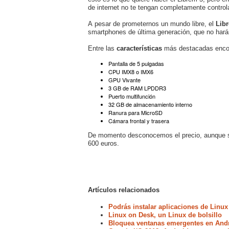
de internet no te tengan completamente control
A pesar de prometernos un mundo libre, el
Lib
smartphones de última generación, que no harán 
Entre las
características
más destacadas enco
Pantalla de 5 pulgadas
CPU IMX8 o IMX6
GPU Vivante
3 GB de RAM LPDDR3
Puerto multifunción
32 GB de almacenamiento interno
Ranura para MicroSD
Cámara frontal y trasera
De momento desconocemos el precio, aunque su 
600 euros.
Artículos relacionados
Podrás instalar aplicaciones de Linux
Linux on Desk, un Linux de bolsillo
Bloquea ventanas emergentes en Andr