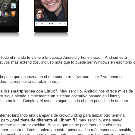
odo el mundo le viene a la cabeza Android y tienen razón, Android está
ativos más extendidos, incluso más que lo puede ser Windows en escritorio 
la pena que aparezca en el mercado otro móvil con Linux? ya tenemos
os. La respuesta es totalmente, si.
ra los smartphones con Linux?
. Muy sencillo, Android nos ofrece miles de
ero sigue siendo simplemente un sistema operativo basado en Linux y
e como lo es Google y el usuario sigue siendo el gran perjudicado de esto.
internet lanzando una campaña de crowdfunding para lanzar otro terminal
 pero ¿
qué tiene de diferente el Librem 5?
muy sencillo, este nuevo
ente nuestra privacidad. Al igual que en pc podemos usar distintos
ener nuestros datos a salvo y nuestra privacidad lo más escondida posible,
n tu móvil. Esto te asegurará que
tanto las compañías telefónicas como las