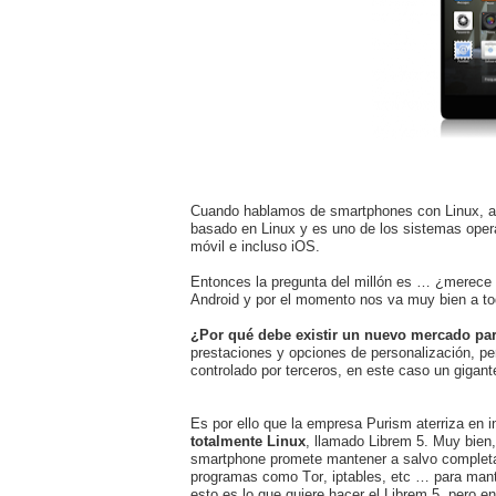
Cuando hablamos de smartphones con Linux, a t
basado en Linux y es uno de los sistemas oper
móvil e incluso iOS.
Entonces la pregunta del millón es … ¿merece 
Android y por el momento nos va muy bien a tod
¿Por qué debe existir un nuevo mercado pa
prestaciones y opciones de personalización, p
controlado por terceros, en este caso un gigant
Es por ello que la empresa Purism aterriza en 
totalmente Linux
, llamado Librem 5. Muy bien,
smartphone promete mantener a salvo completam
programas como Tor, iptables, etc … para mant
esto es lo que quiere hacer el Librem 5, pero e