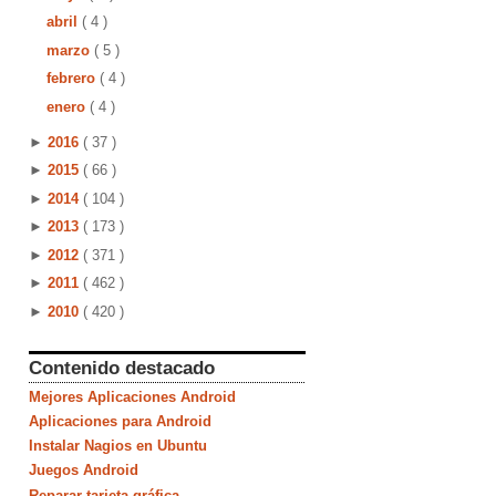
abril
( 4 )
marzo
( 5 )
febrero
( 4 )
enero
( 4 )
►
2016
( 37 )
►
2015
( 66 )
►
2014
( 104 )
►
2013
( 173 )
►
2012
( 371 )
►
2011
( 462 )
►
2010
( 420 )
Contenido destacado
Mejores Aplicaciones Android
Aplicaciones para Android
Instalar Nagios en Ubuntu
Juegos Android
Reparar tarjeta gráfica